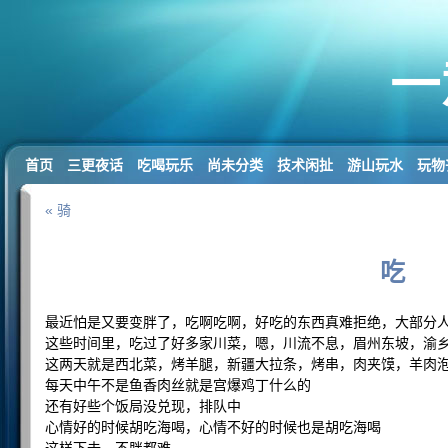
一
首页
三更夜话
吃喝玩乐
尚未分类
技术闲扯
游山玩水
玩物
« 骑
吃
最近怕是又要变胖了，吃啊吃啊，好吃的东西真难拒绝，大部分
这些时间里，吃过了好多家川菜，嗯，川流不息，眉州东坡，渝
这两天就是西北菜，烤羊腿，新疆大拉条，烤串，肉夹馍，羊肉
每天中午不是鱼香肉丝就是宫爆鸡丁什么的
还有好些个饭局没兑现，排队中
心情好的时候胡吃海喝，心情不好的时候也是胡吃海喝
这样下去，不胖都难