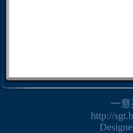
一意
http://sgt
Design