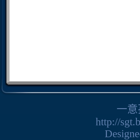
一意
http://sgt
Design