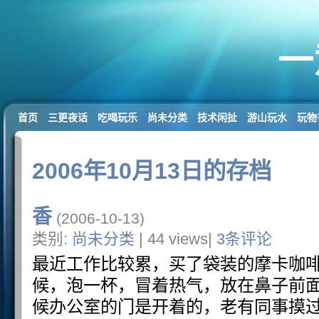
一
首页
三更夜话
吃喝玩乐
尚未分类
技术闲扯
游山玩水
玩物
2006年10月13日的存档
香
(2006-10-13)
类别:
尚未分类
| 44 views|
3条评论
最近工作比较累，买了袋装的摩卡咖
候，泡一杯，冒着热气，放在鼻子前
候办公室的门是开着的，老有同事摸