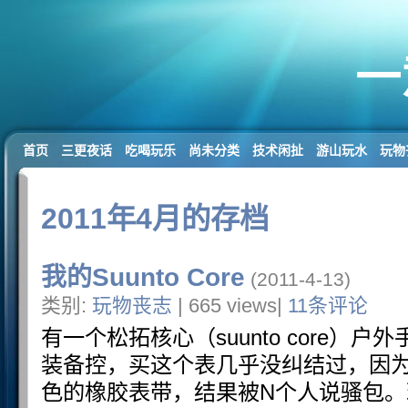
一
首页
三更夜话
吃喝玩乐
尚未分类
技术闲扯
游山玩水
玩物
2011年4月的存档
我的Suunto Core
(2011-4-13)
类别:
玩物丧志
| 665 views|
11条评论
有一个松拓核心（suunto core）
装备控，买这个表几乎没纠结过，因
色的橡胶表带，结果被N个人说骚包