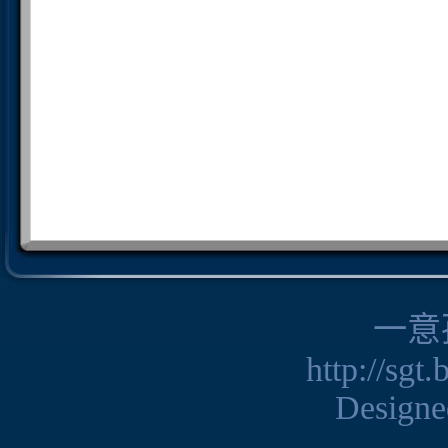
一意
http://sgt
Design