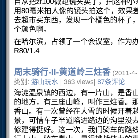
自从把zf100微距镜头卖了，拍这种
用80毫米拍人像的镜头拍这个，效果
去超市买东西，发现一个橘色的杯子
个颜色啊。
在哈尔滨，占领了一个会议室，作为
R80/1.4
周末骑行-II-黄道岭三炷香
(2011-4-
类别:
游山玩水
| 363 views|
87条评论
海淀温泉镇的西边，有一片山，是香
的地方，有三座山峰，叫作三炷香。
香山。有一次曾经在大雪的时候开着
景，可惜车子半道陷进路边的沟里没
修建得挺好。这一次，我们骑车的路