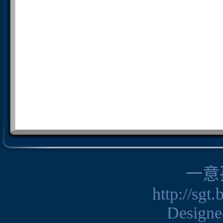
一意
http://sgt
Design