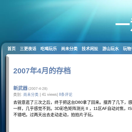
一
首页
三更夜话
吃喝玩乐
尚未分类
技术闲扯
游山玩水
玩物
2007年4月的存档
新武器
(2007-4-28)
类别:
尚未分类
| 41 views|
8条评论
去锐意逛了三次之后，终于把这台D80拿了回来。摆弄了几下，
一样，几乎感觉不到。3D彩色矩阵测光 II ，11区AF自动对焦，I
不错吧。过两天出去走动走动，拍拍片子玩。