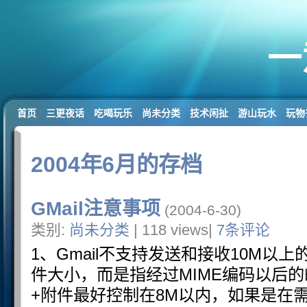
一
首页
三更夜话
吃喝玩乐
尚未分类
技术闲扯
游山玩水
玩物
2004年6月的存档
GMail注意事项
(2004-6-30)
类别:
尚未分类
| 118 views|
7条评论
1、Gmail不支持发送和接收10M以
件大小，而是指经过MIME编码以后
+附件最好控制在8M以内，如果是在