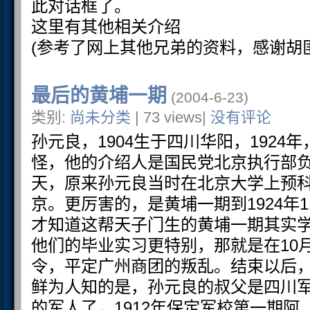
此对话框了。
这里有其他相关介绍
(参考了网上其他兄弟的资料，感谢胡
最后的黄埔一期
(2004-6-23)
类别:
尚未分类
| 73 views|
没有评论
孙元良，1904生于四川华阳，192
怪，他的介绍人是国民党北京执行部
天，原来孙元良当时在北京大学上预
京。更厉害的，是黄埔一期到1924年
才知道这帮天子门生的黄埔一期其实
他们的毕业实习更特别，那就是在10
令，平定广州商团的叛乱。结束以后
鲜为人知的是，孙元良的叔父是四川
的军人了，1912年保定军校第一期阿