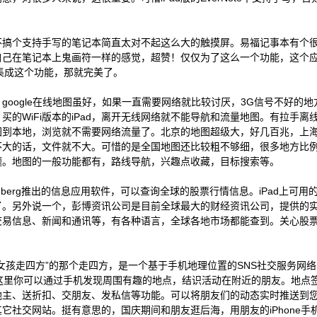
，不搞个支持手写的笔记本简直太对不起这么大的触摸屏。易福记事本有个
自己在笔记本上鬼画符一样的感觉，超赞！仅仅为了这么一个功能，这个
e能集成这个功能，那就完美了。
google在线地图虽好，如果一直需要网络就比较讨厌，3G信号不好的地
的WiFi版本的iPad，离开无线网络就不能导航和流量地图。有拉手离
图到本地，浏览就不需要网络流量了。北京的地图超级大，好几百兆，上
不大的话，文件就不大。可惜的是全国地图还比较粗不够细，很多地方比
题。地图的一般功能都有，路线导航，兴趣点收藏，目标搜索等。
mberg推出的信息应用软件，可以查询全球的股票行情信息。iPad上可用
了。另外说一个，彭博资讯公司是目前全球最大的财经资讯公司，提供的
交易信息、新闻和通讯等，有各种语言，全球各地市场都能查到。关心股
。
女孩走四方”的那个走四方，是一个基于手机地理位置的SNS社交服务网络
ad。这里你可以通过手机发现周围有趣的地点，结识活动在附近的朋友。地点
地主、送折扣、交朋友、发私信等功能。可以将朋友们的动态实时推送到
它社交网站。挺有意思的，国庆期间和朋友逛后海，用朋友的iPhone手