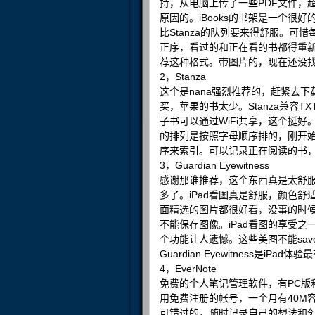
持，从电脑上传了一些PDF文件，超过
原因的。iBooks的书架是一个
比Stanza的队列要来得舒服。
正序，看过的和正在看的书都得重新去
荐这种格式。带图片的，现在还没
2，Stanza
这个是nana强烈推荐的，赶紧去下
买，苹果的书太少。Stanza兼容TX
子书可以通过WiFi共享，这个挺
的排列是按照字母顺序排的，刚开
序来索引。可以记录正在阅读的书，这
3，Guardian Eyewitness
感谢那谁推荐，这个东西真是太舒
多了。iPad看图真是舒服，颜色
面精选的图片都很好看，没事的时
不能保存图像。iPad看图的享受之一，
个功能让人遗憾。这些美图不能sa
Guardian Eyewitness是iPa
4，EverNote
免费的个人笔记管理软件，有PC版
用免费注册的帐号，一个月有40M
可错过的，随时记录自己的想法和创意