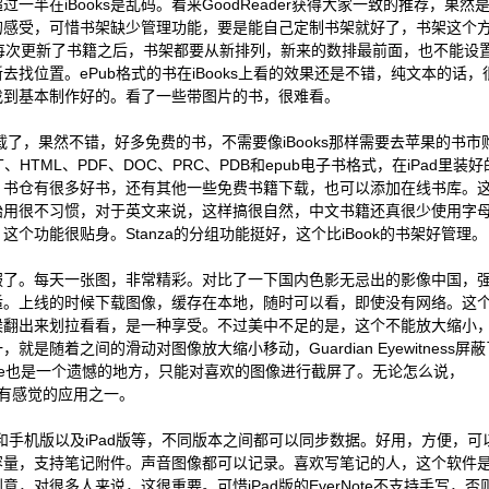
一半在iBooks是乱码。看来GoodReader获得大家一致的推荐，果然
很好的感受，可惜书架缺少管理功能，要是能自己定制书架就好了，书架这个
可惜每次更新了书籍之后，书架都要从新排列，新来的数排最前面，也不能设
找位置。ePub格式的书在iBooks上看的效果还是不错，纯文本的话，
找到基本制作好的。看了一些带图片的书，很难看。
载了，果然不错，好多免费的书，不需要像iBooks那样需要去苹果的书市
T、HTML、PDF、DOC、PRC、PDB和epub电子书格式，在iPad里装
好。书仓有很多好书，还有其他一些免费书籍下载，也可以添加在线书库。
始用很不习惯，对于英文来说，这样搞很自然，中文书籍还真很少使用字
个功能很贴身。Stanza的分组功能挺好，这个比iBook的书架好管理。
服了。每天一张图，非常精彩。对比了一下国内色影无忌出的影像中国，
舒适。上线的时候下载图像，缓存在本地，随时可以看，即使没有网络。这
候翻出来划拉看看，是一种享受。不过美中不足的是，这个不能放大缩小
就是随着之间的滑动对图像放大缩小移动，Guardian Eyewitness屏
ve也是一个遗憾的地方，只能对喜欢的图像进行截屏了。无论怎么说，
d体验最有感觉的应用之一。
和手机版以及iPad版等，不同版本之间都可以同步数据。好用，方便，可
容量，支持笔记附件。声音图像都可以记录。喜欢写笔记的人，这个软件
，对很多人来说，这很重要。可惜iPad版的EverNote不支持手写，否