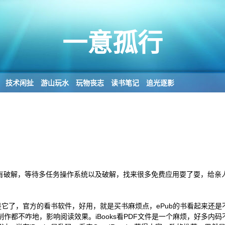
一意孤行
技术闲扯
游山玩水
玩物丧志
读书笔记
追光逐影
版本没有破解，等待多任务操作系统以及破解，找来很多免费应用耍了耍，给亲
就是它了，官方的看书软件，好用，就是买书麻烦点，ePub的书看起来还是
制作都不咋地，影响阅读效果。iBooks看PDF文件是一个麻烦，好多内码