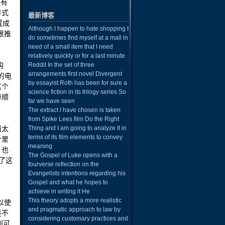
是有
方式
最新博客
置成
Although I happen to hate shopping I
很推
do sometimes find myself at a mall in
need of a small item that I need
relatively quickly or for a last minute
购
Reddit In the set of three
arrangements first novel Divergent
好的电
by essayist Roth has been for sure a
这个
science fiction in its trilogy series So
母顺
far we have seen
The extract I have chosen is taken
from Spike Lees film Do the Right
强太
Thing and I am going to analyze it in
terms of its film elements to convey
个里
meaning
，也
The Gospel of Luke opens with a
蔽了这
fourverse reflection on the
Evangelists intentions regarding his
Gospel and what he hopes to
achieve in writing it He
This theory adopts a more realistic
以使
and pragmatic approach to law by
是不
considering customary practices and
则可