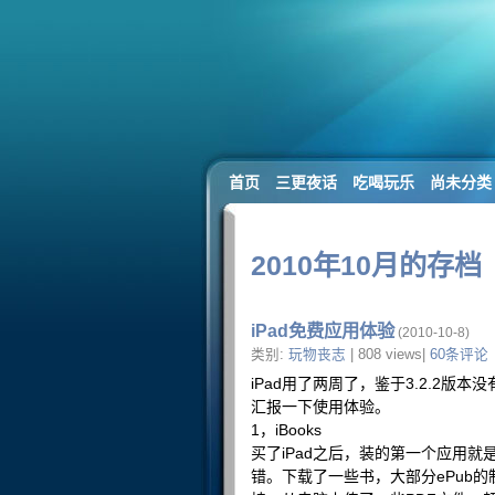
首页
三更夜话
吃喝玩乐
尚未分类
2010年10月的存档
iPad免费应用体验
(2010-10-8)
类别:
玩物丧志
| 808 views|
60条评论
iPad用了两周了，鉴于3.2.2
汇报一下使用体验。
1，iBooks
买了iPad之后，装的第一个应用
错。下载了一些书，大部分ePub的