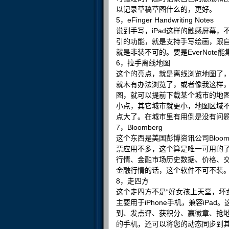
以记录草稿草图什么的，更好。
5，eFinger Handwriting Notes
说到手写，iPad这样的触感屏幕
引的功能，就是支持手写绘画，跟
就是非装不可的。要是EverNot
6，拉手离线地图
这个的亮点，就是离线浏览地图了，
就木有办法浏览了，或者像我这样，买
图，就可以提前下载某个城市的地
小点，其它城市就更小，地图区域
点大了。在城市里有用倒是没有问
7，Bloomberg
这个东西是美国彭博资讯公司Bloo
票应用不多，这个算是唯一可用的
行情、金融市场历史数据、价格、
金融行情的话，这个软件不可不装
8，走四方
这个走四方不是“好女孩上天堂，坏
主要用于iPhone手机，兼容iP
到、发点评、获积分、赢徽章、抢
的手机，还可以将您的动态同步到其