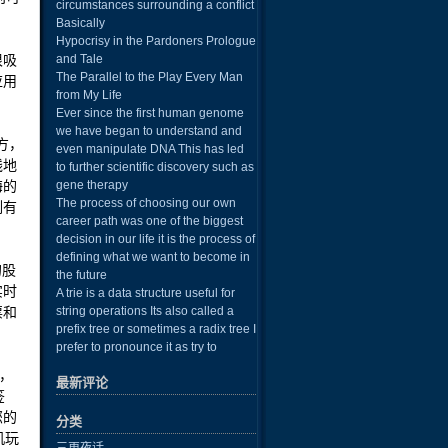
circumstances surrounding a conflict
Basically
Hypocrisy in the Pardoners Prologue
很吸
and Tale
The Parallel to the Play Every Man
应用
from My Life
Ever since the first human genome
we have began to understand and
方，
even manipulate DNA This has led
线地
to further scientific discovery such as
海的
gene therapy
The process of choosing our own
例有
career path was one of the biggest
decision in our life it is the process of
defining what we want to become in
的股
the future
实时
A trie is a data structure useful for
票和
string operations Its also called a
prefix tree or sometimes a radix tree I
prefer to pronounce it as try to
，
最新评论
签
您的
分类
机玩