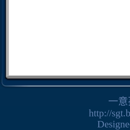
一意
http://sgt
Design