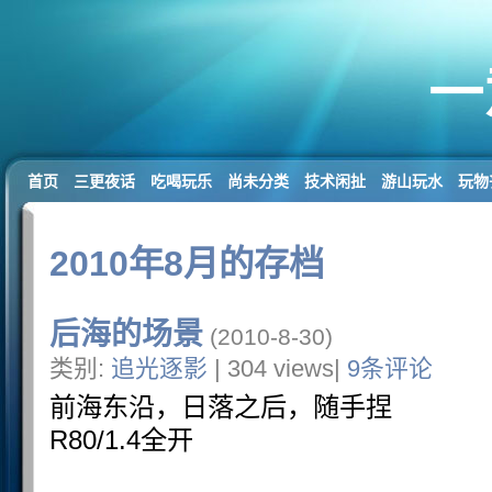
一
首页
三更夜话
吃喝玩乐
尚未分类
技术闲扯
游山玩水
玩物
2010年8月的存档
后海的场景
(2010-8-30)
类别:
追光逐影
| 304 views|
9条评论
前海东沿，日落之后，随手捏
R80/1.4全开