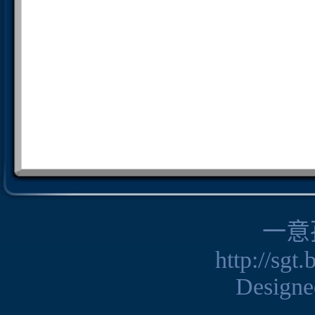
一意
http://sgt
Design