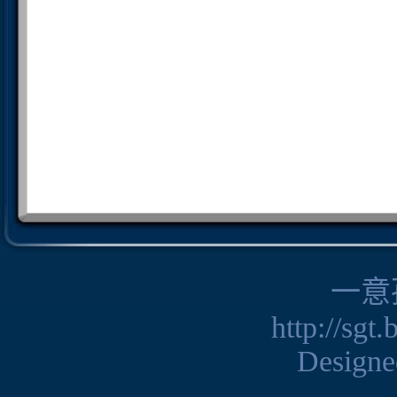
一意
http://sgt
Design