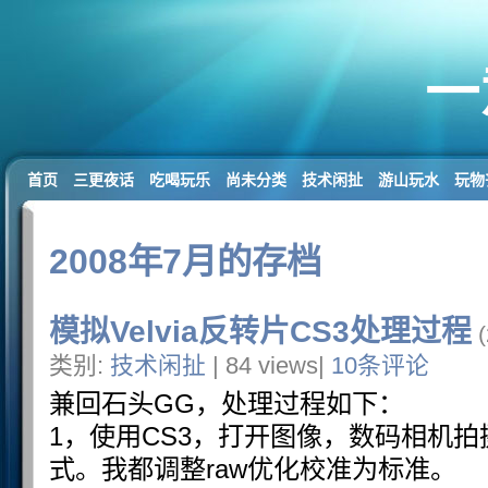
一
首页
三更夜话
吃喝玩乐
尚未分类
技术闲扯
游山玩水
玩物
2008年7月的存档
模拟Velvia反转片CS3处理过程
(
类别:
技术闲扯
| 84 views|
10条评论
兼回石头GG，处理过程如下：
1，使用CS3，打开图像，数码相机
式。我都调整raw优化校准为标准。