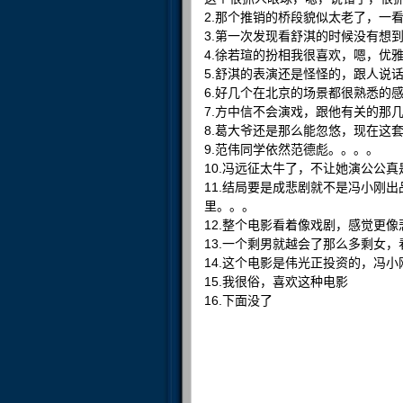
2.那个推销的桥段貌似太老了，一看
3.第一次发现看舒淇的时候没有想
4.徐若瑄的扮相我很喜欢，嗯，优
5.舒淇的表演还是怪怪的，跟人说
6.好几个在北京的场景都很熟悉的
7.方中信不会演戏，跟他有关的那
8.葛大爷还是那么能忽悠，现在这
9.范伟同学依然范德彪。。。。
10.冯远征太牛了，不让她演公公
11.结局要是成悲剧就不是冯小刚
里。。。
12.整个电影看着像戏剧，感觉更
13.一个剩男就越会了那么多剩女
14.这个电影是伟光正投资的，冯
15.我很俗，喜欢这种电影
16.下面没了