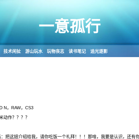
一意孤行
技术闲扯
游山玩水
玩物丧志
读书笔记
追光逐影
ED N，RAW，CS3
米动作？？？？
话：把这妞介绍给我，请你吃饭一个礼拜！！！那啥，我要是认识，还有