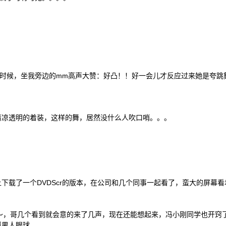
的时候，坐我旁边的mm高声大赞：好凸！！好一会儿才反应过来她是夸跳
清凉透明的着装，这样的舞，居然没什么人吹口哨。。。
下载了一个DVDScr的版本，在公司和几个同事一起看了，蛮大的屏幕看
哦～，哥几个看到就会意的来了几声，现在还能想起来，冯小刚同学也开窍
抓男人眼球。。。