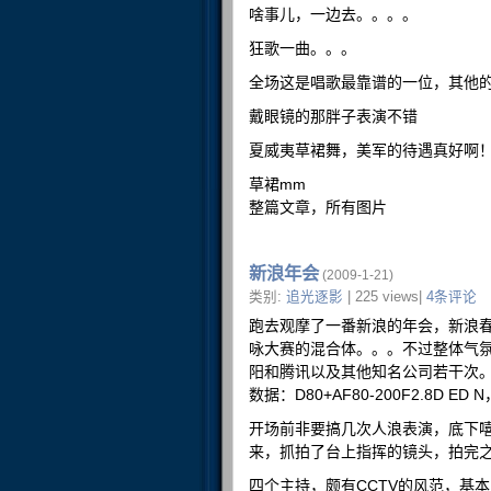
啥事儿，一边去。。。。
狂歌一曲。。。
全场这是唱歌最靠谱的一位，其他
戴眼镜的那胖子表演不错
夏威夷草裙舞，美军的待遇真好啊
草裙mm
整篇文章，所有图片
新浪年会
(2009-1-21)
类别:
追光逐影
| 225 views|
4条评论
跑去观摩了一番新浪的年会，新浪
咏大赛的混合体。。。不过整体气
阳和腾讯以及其他知名公司若干次
数据：D80+AF80-200F2.8D ED 
开场前非要搞几次人浪表演，底下
来，抓拍了台上指挥的镜头，拍完
四个主持，颇有CCTV的风范，基