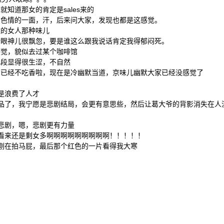
就知道那女的肯定是sales来的
到色情的一面，汗，后来问大家，发现也都是这感觉。
雅的女人那种味儿
话眼神儿很飘忽，要是谁这么跟我说话肯定我得郁闷死。
感觉，貌似去过某个咖啡馆
几段显得很生涩，不自然
套已经不吃香啦，现在是冷幽默当道，京味儿幽默大家已经没感觉了
真是浪费了人才
出品了，我宁愿是悲剧结局，会更有意思些，然后让葛大爷的背影消失在人
像悲剧，嗯，悲剧更有力量
，看来还是剩女多啊啊啊啊啊啊啊啊啊！！！！！
小刚在拍马屁，最后那个红色的一片看得我大寒