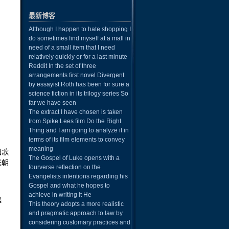
最新博客
Although I happen to hate shopping I
do sometimes find myself at a mall in
need of a small item that I need
relatively quickly or for a last minute
Reddit In the set of three
arrangements first novel Divergent
by essayist Roth has been for sure a
science fiction in its trilogy series So
far we have seen
The extract I have chosen is taken
from Spike Lees film Do the Right
Thing and I am going to analyze it in
terms of its film elements to convey
meaning
园歌
The Gospel of Luke opens with a
张朝
fourverse reflection on the
Evangelists intentions regarding his
Gospel and what he hopes to
achieve in writing it He
起
This theory adopts a more realistic
and pragmatic approach to law by
considering customary practices and