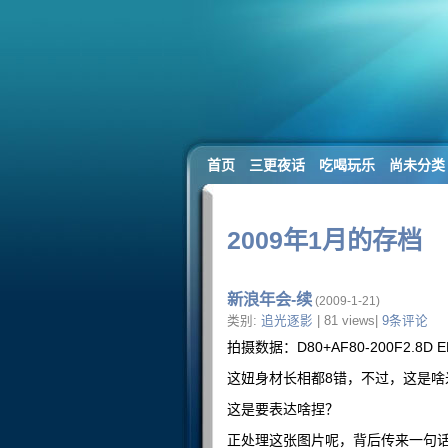
首页
三更夜话
吃喝玩乐
尚未分类
2009年1月的存档
新浪年会-续
(2009-1-21)
类别:
追光逐影
| 81 views|
9条评论
拍摄数据：D80+AF80-200F2.8D 
这妞身材长相都8错，不过，这是啥
这是要表达啥捏？
正处理这张图片呢，背后传来一句