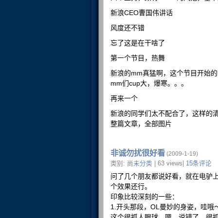
新浪CEO曹国伟讲话
风度还不错
忘了这是在干啥了
第一个节目，热舞
新浪的mm真猛啊，这个节目开始
mm们cup大，爆寒。。。
再来一个
新浪的同学们太不配合了，这样的
整篇文章，全部图片
非诚勿扰很好看
(2009-1-19)
类别:
尚未分类
| 63 views|
15条评论
问了几个朋友都说好看，就在电驴上
个效果还行。
印象比较深刻的一些：
1.开头那段，OL曼妙的身姿，哇
这个很抓人眼球，嗯，说错了，很