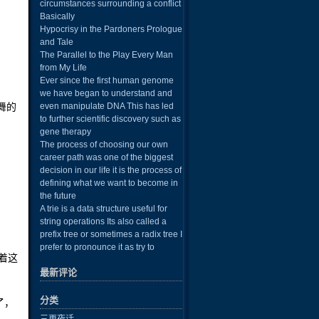
circumstances surrounding a conflict
Basically
Hypocrisy in the Pardoners Prologue
and Tale
The Parallel to the Play Every Man
from My Life
Ever since the first human genome
we have began to understand and
舞的
even manipulate DNA This has led
to further scientific discovery such as
gene therapy
The process of choosing our own
career path was one of the biggest
decision in our life it is the process of
defining what we want to become in
the future
A trie is a data structure useful for
string operations Its also called a
prefix tree or sometimes a radix tree I
prefer to pronounce it as try to
着这
最新评论
分类
了，