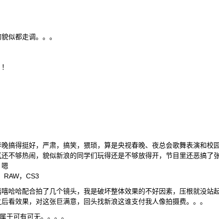
的貌似都走调。。。
！！
春晚搞得挺好，严肃，搞笑，猥琐，算是央视春晚、夜总会歌舞表演和校
氛还不够热闹，貌似新浪的同学们玩得还是不够放得开，节目里还恶搞了
。嗯
N，RAW，CS3
嘻嘻哈哈配合拍了几个镜头，我是破坏整体效果的不好因素，压根就没站
之后看效果，对这张巨满意，回头找新浪这谁支付我人像拍摄费。。。
本属于可有可无。。。。