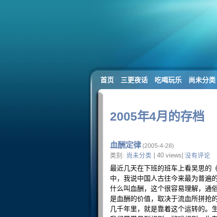
首页
三更夜话
吃喝玩乐
尚未分类
2005年4月的存档
血酬定律
(2005-4-28)
类别:
尚未分类
| 40 views|
没有评论
最近几天在下班的班车上看吴思的《
中，我说中国人古往今来最为普遍
什么叫血酬，这个很容易理解，通
是血酬的价值，取决于流血所拼抢
几千年里，就是靠着这个运转的。