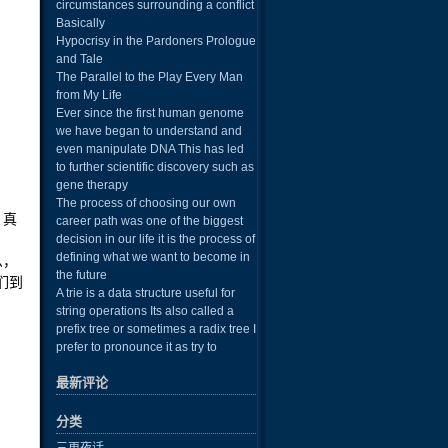
circumstances surrounding a conflict
Basically
Hypocrisy in the Pardoners Prologue
and Tale
The Parallel to the Play Every Man
from My Life
Ever since the first human genome
we have began to understand and
even manipulate DNA This has led
to further scientific discovery such as
gene therapy
The process of choosing our own
，真
career path was one of the biggest
decision in our life it is the process of
defining what we want to become in
么，
the future
们到
A trie is a data structure useful for
string operations Its also called a
prefix tree or sometimes a radix tree I
prefer to pronounce it as try to
最新评论
分类