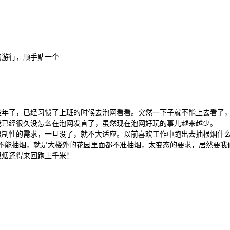
的游行，顺手贴一个
些年了，已经习惯了上班的时候去泡网看看。突然一下子就不能上去看了
我已经很久没怎么在泡网发言了，虽然现在泡网好玩的事儿越来越少。
强制性的需求，一旦没了，就不大适应。以前喜欢工作中跑出去抽根烟什
ice不能抽烟，就是大楼外的花园里面都不准抽烟，太变态的要求，居然要我
根烟还得来回跑上千米！