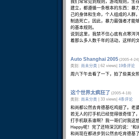
我们常常见到规则，游戏规则，生
建立，都遵循一条根本的东西：暴
己的身体和生命，个人组成的人群
制造死亡，因此，暴力最强者才能
的基本规则。
说到这里，我禁不住心底有点寒涔
着那么多人数千年的活动，这样的
Auto Shanghai 2005
(2005-4-24
类别:
尚未分类
| 62 views|
19条评论
周六下午去看了一下，拍了些美女
这个世界太疯狂了
(2005-4-18)
类别:
尚未分类
| 33 views|
4条评论
和尚都公然去肯德基吃鸡翅了。老
若无人的打手机已经觉得很奇怪了
打手机联系谁啊？我一哥们对我这
Happy呢！完了还特深沉的说：“和尚
和尚现在都进步到公然去吃肯德基