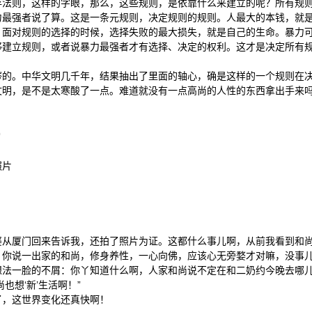
存法则，这样的字眼，那么，这些规则，是依靠什么来建立的呢？所有规
力最强者说了算。这是一条元规则，决定规则的规则。人最大的本钱，就
，面对规则的选择的时候，选择失败的最大损失，就是自己的生命。暴力
够建立规则，或者说暴力最强者才有选择、决定的权利。这才是决定所有
涔的。中华文明几千年，结果抽出了里面的轴心，确是这样的一个规则在
文明，是不是太寒酸了一点。难道就没有一点高尚的人性的东西拿出手来
)
照片
婆从厦门回来告诉我，还拍了照片为证。这都什么事儿啊，从前我看到和
，你说一出家的和尚，修身养性，一心向佛，应该心无旁婺才对嘛，没事
想法一脸的不屑：你丫知道什么啊，人家和尚说不定在和二奶约今晚去哪
也想‘新’生活啊！”
了，这世界变化还真快啊！