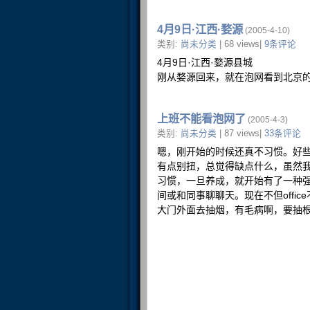
4月9日·江西·婺源
(2005-4-10)
类别:
尚未分类
| 68 views|
9条评论
4月9日·江西·婺源县城
刚从婺源回来，就在泡网看到北京
上班不能看泡网了
(2005-4-3)
类别:
尚未分类
| 87 views|
33条评论
嗯，刚开始的时候还真不习惯。好
有点别扭，总觉得缺点什么，虽然
习惯，一旦养成，就开始有了一种
间或和同事聊聊天。现在不但off
大门外面去抽烟，有毛病啊，要抽