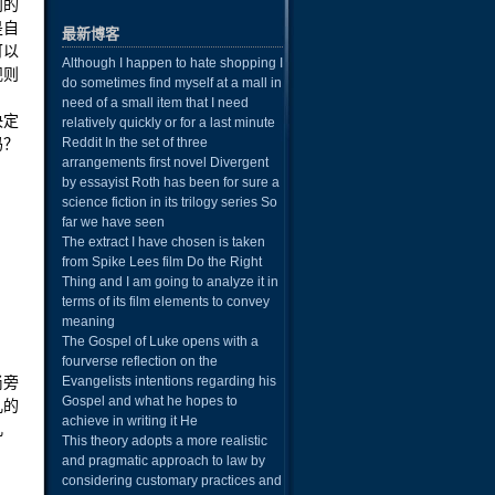
则的
是自
最新博客
可以
Although I happen to hate shopping I
规则
do sometimes find myself at a mall in
need of a small item that I need
决定
relatively quickly or for a last minute
吗？
Reddit In the set of three
arrangements first novel Divergent
by essayist Roth has been for sure a
science fiction in its trilogy series So
far we have seen
The extract I have chosen is taken
from Spike Lees film Do the Right
Thing and I am going to analyze it in
terms of its film elements to convey
meaning
The Gospel of Luke opens with a
fourverse reflection on the
尚旁
Evangelists intentions regarding his
Gospel and what he hopes to
儿的
achieve in writing it He
儿
This theory adopts a more realistic
and pragmatic approach to law by
considering customary practices and