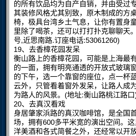
的所有饮品均为自产自销，并由受过
其装修风格尤其别致，原木制成的方
椅，极具台湾乡土气息，让你有置身童
里除了喝茶，还可以打打扑克聊聊天。(
号,近思南路.订座电话:53061260)
19、去香樟花园发呆
衡山路上的香樟花园，可能是上海最
的一面，拥有明亮通透的开放式玻璃
的下午，选一个靠窗的座位，点一杯
云外，只管看着窗外发呆，让路人成
为路人的风景。(地址:衡山路桃江路口
20、去真汉看戏
身居肇家浜路的真汉咖啡馆，是全国
场，拥有600多平米宽的演出空间。
洋美酒和各式简餐之外，还经常以开