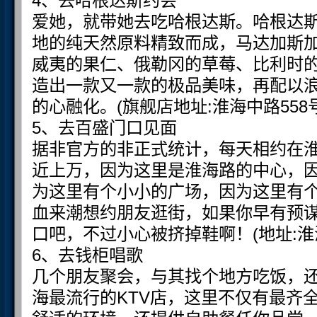
4、去哈根达斯约会
爱她，就带她去吃哈根达斯。哈根达
地的纯天然原料精致而成，马达加斯
威夷的果仁、俄勒冈的草莓、比利时
造出一款又一款的极品美味，再配以
的心融化。(旗舰店地址:淮海中路558号.订
5、去百盛门口见面
据非官方的非正式统计，每天相约在
近上万，因为这里是淮海路的中心，
为这里有个小小的广场，因为这里有
血来潮想约朋友逛街，如果你早有预
口吧，不过小心被挤掉鞋啊！(地址:淮
6、去钱柜唱歌
几个朋友聚会，与其找个地方吃饭，
海最流行的KTV店，这里不仅有最齐