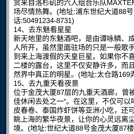
赏来自洛杉矶的六人组合乐队MAXTE
场尽情热舞。(地址:浦东世纪大道88
话:50491234-8731)
14、去东魅看星星
新天地里的东魅酒吧，是由谭咏鳞、
人所开，虽然里面驻场的只是一般歌
到来上海渡假的天皇巨星。如果你不
二楼的露台，这里不仅安静许多，而
然界中真正的明星。(地址:太仓路169弄
15、去九重天看夜景
位于金茂大厦87层的九重天酒廊，曾被
佳休闲去处之一“。在这里，不仅可以
皮春卷、泰国炸虾饼等亚洲小吃，还
眺上海的繁华夜景，让你的心灵远离
境。(地址:世纪大道88号金茂大厦87楼.定座