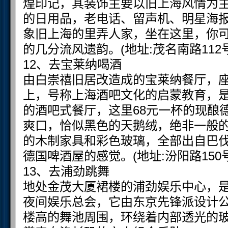
煌印记，其装饰主要以旧上海风情为
的日用品，老电话、留声机、明星海
象旧上海的里弄人家，坐在这里，你
的几分流风遗韵。(地址:茂名南路112号订
12、去宝莱纳喝酒
由白崇禧旧居改造成的宝莱纳餐厅，
上，号称上海酒吧文化的启蒙教育，
的酒吧式餐厅，这里68元一杯的现酿
爽口，恰似黑色的天鹅绒，绝非一般
的木制家具和彩色玻璃，全部出自巴
德国啤酒屋的感觉。(地址:汾阳路150号.订
13、去浦劲跳舞
地处金茂大厦裙楼的浦劲娱乐中心，
夜间娱乐总会，它由东京先锋派设计公司Su
楼高的舞池周围，环绕着内部透光的