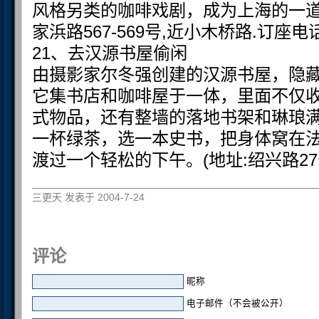
风格另类的咖啡戏剧，成为上海的一道
家浜路567-569号,近小木桥路.订座电话:6
21、去汉源书屋偷闲
由摄影家尔冬强创建的汉源书屋，隐
它集书店和咖啡屋于一体，里面不仅
式物品，还有整墙的落地书架和琳琅
一杯绿茶，选一本史书，把身体窝在
渡过一个轻松的下午。(地址:绍兴路27号.
三更天 发表于 2004-7-24
评论
昵称
电子邮件（不会被公开）