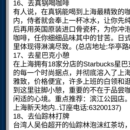
16、去真锅喝咖啡
有人说，在真锅能喝到上海最精致的
内，侍者就会奉上一杯冰水，让你先
后再用英国原装进口骨瓷杯，为你冲
咖啡，任你细细品味其中的甘苦。日
里体现得淋漓尽致。(总店地址:华亭路85号
17、去星巴克小憩
在上海拥有18家分店的Starbucks
的每一个时尚据点，并彻底溶入了上
雅致，价格便宜，许多上班的白领和
到这里驻脚小憩，重要的不在于品尝
闲适的心境。重点推荐：滨江公园店。(
上海新天地内..订座电话:63200137)
18、去仙踪林打牌
台湾人吴伯超开的仙踪林泡沫红茶坊，