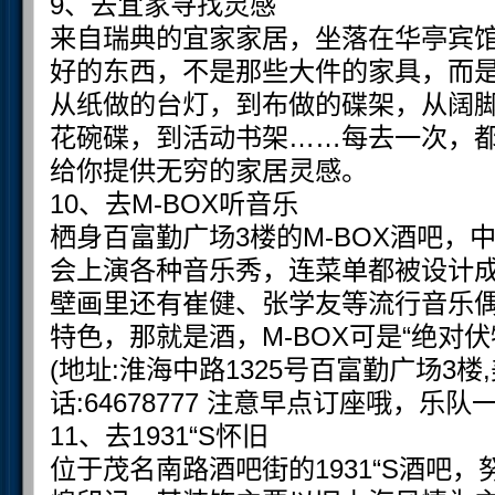
9、去宜家寻找灵感
来自瑞典的宜家家居，坐落在华亭宾
好的东西，不是那些大件的家具，而
从纸做的台灯，到布做的碟架，从阔
花碗碟，到活动书架……每去一次，
给你提供无穷的家居灵感。
10、去M-BOX听音乐
栖身百富勤广场3楼的M-BOX酒吧，
会上演各种音乐秀，连菜单都被设计成
壁画里还有崔健、张学友等流行音乐
特色，那就是酒，M-BOX可是“绝对
(地址:淮海中路1325号百富勤广场3
话:64678777 注意早点订座哦，乐
11、去1931“S怀旧
位于茂名南路酒吧街的1931“S酒吧