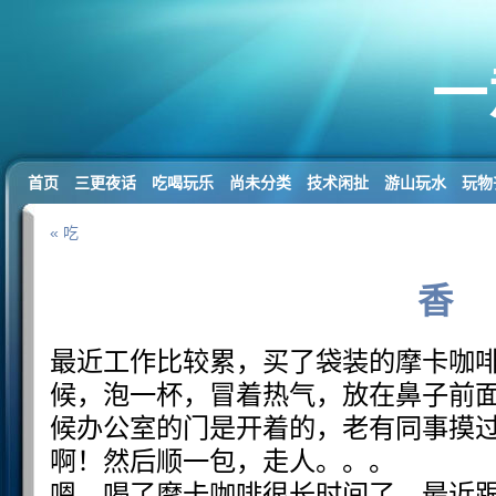
一
首页
三更夜话
吃喝玩乐
尚未分类
技术闲扯
游山玩水
玩物
« 吃
香
最近工作比较累，买了袋装的摩卡咖
候，泡一杯，冒着热气，放在鼻子前
候办公室的门是开着的，老有同事摸
啊！然后顺一包，走人。。。
嗯，喝了摩卡咖啡很长时间了，最近跟