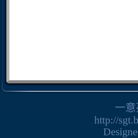
一意
http://sgt
Design