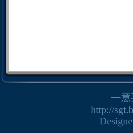
一意
http://sgt
Design