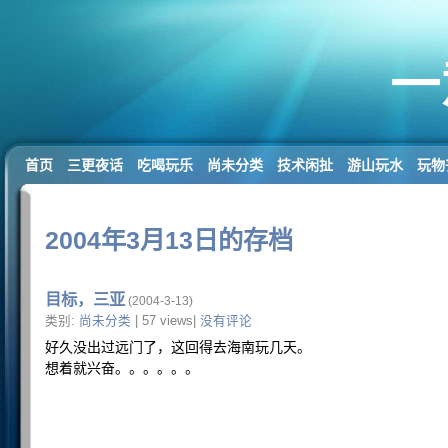
一
首页
三更夜话
吃喝玩乐
尚未分类
技术闲扯
游山玩水
玩物
2004年3月13日的存档
目标，三亚
(2004-3-13)
类别:
尚未分类
| 57 views|
没有评论
好久没出过远门了，这回得去海南玩几天。
想着就兴奋。。。。。。