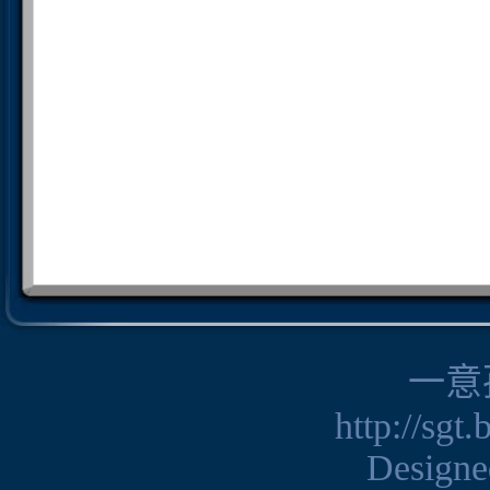
一意
http://sgt
Design