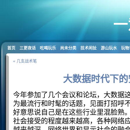
一
首页
三更夜话
吃喝玩乐
尚未分类
技术闲扯
游山玩水
玩物
« 几支战术笔
大数据时代下的
今年参加了几个会议和论坛，大数据
为最流行和时髦的话题，见面打招呼
好意思说自己是在这些行业里混脸熟
社会接受的程度越来越高，各种网络
越来越深，网络世界和显示社会的融