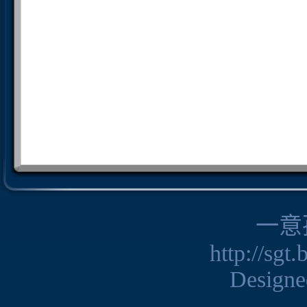
一意
http://sgt
Design