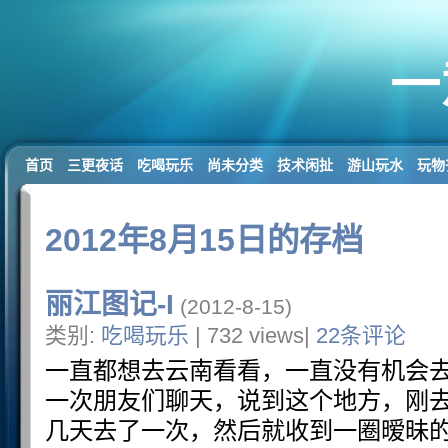
一
首页
三更夜话
吃喝玩乐
尚未分类
技术闲扯
游山玩水
玩物
2012年8月15日的存档
丽江图记-I
(2012-8-15)
类别:
吃喝玩乐
| 732 views|
22条评论
一直都想去云南看看，一直没有机会
一次朋友们聊天，说到这个地方，刚
几天去了一次，然后就收到一圈暧昧