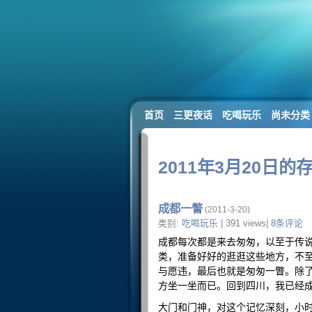
首页
三更夜话
吃喝玩乐
尚未分类
2011年3月20日的
成都一瞥
(2011-3-20)
类别:
吃喝玩乐
| 391 views|
8条评论
成都每次都是来去匆匆，以至于传
类，准备好好的逛逛这些地方，不
与愿违，最后也就是匆匆一瞥。除
方坐一坐而已。回到四川，我已经
大门和门神，对这个记忆深刻，小