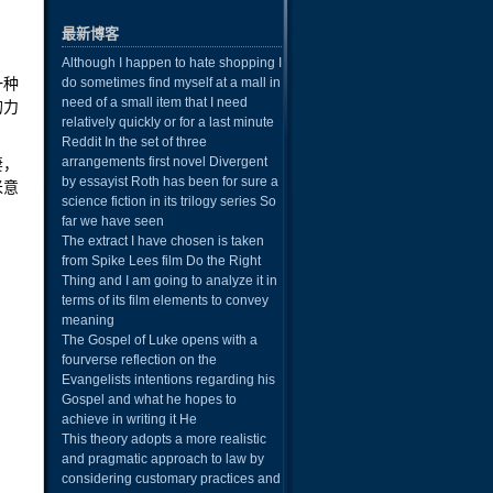
最新博客
Although I happen to hate shopping I
一种
do sometimes find myself at a mall in
need of a small item that I need
的力
relatively quickly or for a last minute
Reddit In the set of three
arrangements first novel Divergent
妻，
by essayist Roth has been for sure a
米意
science fiction in its trilogy series So
far we have seen
The extract I have chosen is taken
from Spike Lees film Do the Right
Thing and I am going to analyze it in
terms of its film elements to convey
meaning
The Gospel of Luke opens with a
fourverse reflection on the
Evangelists intentions regarding his
Gospel and what he hopes to
achieve in writing it He
This theory adopts a more realistic
and pragmatic approach to law by
considering customary practices and