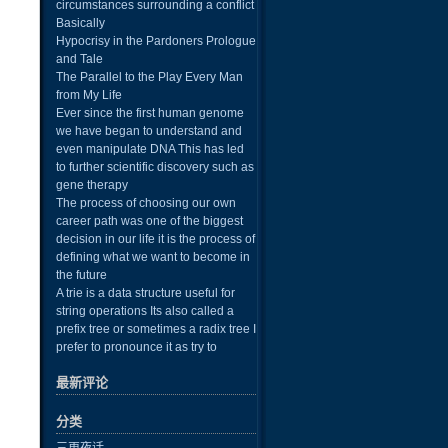
circumstances surrounding a conflict
Basically
Hypocrisy in the Pardoners Prologue
and Tale
The Parallel to the Play Every Man
from My Life
Ever since the first human genome
we have began to understand and
even manipulate DNA This has led
to further scientific discovery such as
gene therapy
The process of choosing our own
career path was one of the biggest
decision in our life it is the process of
defining what we want to become in
the future
A trie is a data structure useful for
string operations Its also called a
prefix tree or sometimes a radix tree I
prefer to pronounce it as try to
最新评论
分类