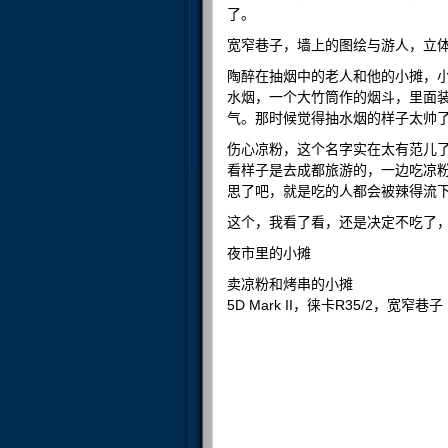
了。
宽窄巷子，墙上的图绘与游人，立
陶醉在抽烟中的老人和他的小摊，
水烟，一个大竹筒作的烟斗，里面
气。那时候觉得抽水烟的样子太帅
伤心凉粉，这个名字实在太有范儿
看样子是去成都旅游的，一边吃凉
思了吧，就是吃的人都会被辣得流
这个，我看了看，还是决定不吃了
夜市里的小摊
卖凉粉和烤串的小摊
5D Mark II，徕卡R35/2，宽窄巷子