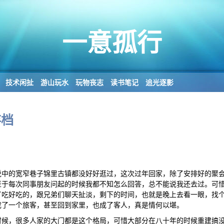
一意孤行
技术闲扯
游山玩水
玩物丧志
读书笔记
追光逐影
存档
说中的宽窄巷子锦里古镇都没好好逛过，这次过年回家，除了安排好的聚
至于每次同事朋友问起的时候我都不知怎么回答，总不能说我还去过。可
了吃好吃的，跟兄弟们聊天扯淡，剩下的时间，也就是晚上去看一眼，找
成了一个旅客，甚至回到家里，也成了客人，真是情何以堪。
时候，很多人家的大门都是这个格局，可惜大部分在八十年的时候重建搞