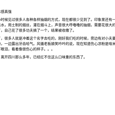
体感真强
小时候见过很多人各种各样抽烟的方式，现在都很少见到了。印象里还有
装水，用土制的烟丝，灌在烟斗上，声音很大呼噜噜的抽烟，需要花很大
了，自己花了很多功夫搞了一个，结果被收缴了。
了，很多人就是冲着这个名字去吃的，刚好我们吃的时候，旁边有对小夫
粉，一边露出牙齿哈气。风骚老板娘笑吟吟的说，现在知道伤心凉粉是啥
下眼泪，看着像很伤心的样子。。。
，离开四川那么多年，已经扛不住这么口味重的东西了。