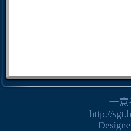
一意
http://sgt
Design