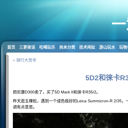
一
首页
三更夜话
吃喝玩乐
尚未分类
技术闲扯
游山玩水
玩物
« 骑行大觉寺
5D2和徕卡R3
把尼康D300卖了，买了5D Mark II和徕卡R35/2。
昨天逛五棵松，遇到一个成色极好的Leica Summicron-R 2
调有点意思。