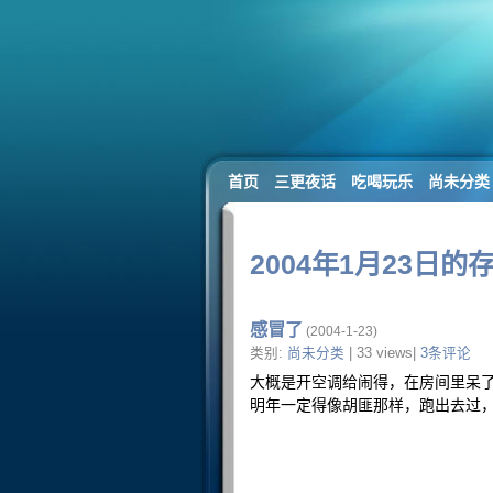
首页
三更夜话
吃喝玩乐
尚未分类
2004年1月23日的
感冒了
(2004-1-23)
类别:
尚未分类
| 33 views|
3条评论
大概是开空调给闹得，在房间里呆
明年一定得像胡匪那样，跑出去过