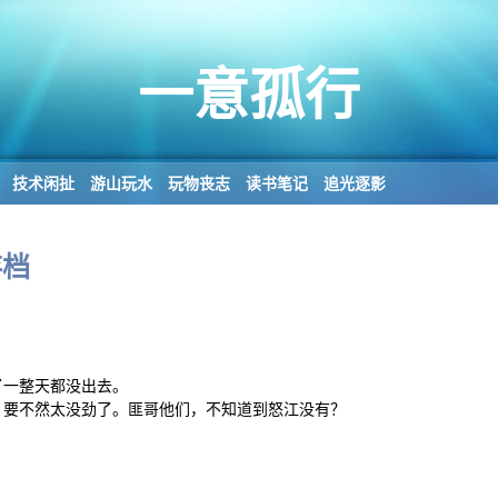
一意孤行
技术闲扯
游山玩水
玩物丧志
读书笔记
追光逐影
存档
了一整天都没出去。
，要不然太没劲了。匪哥他们，不知道到怒江没有？