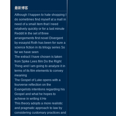
最新博客
Although I happen to hate shopping I
do sometimes find myself at a mall in
need of a small item that I need
relatively quickly or for a last minute
Reddit In the set of three
arrangements first novel Divergent
by essayist Roth has been for sure a
science fiction in its trilogy series So
far we have seen
The extract I have chosen is taken
from Spike Lees film Do the Right
Thing and I am going to analyze it in
terms of its film elements to convey
meaning
The Gospel of Luke opens with a
fourverse reflection on the
Evangelists intentions regarding his
Gospel and what he hopes to
achieve in writing it He
This theory adopts a more realistic
and pragmatic approach to law by
considering customary practices and