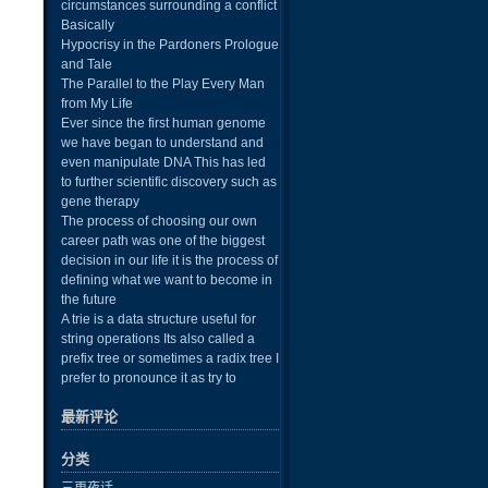
circumstances surrounding a conflict
Basically
Hypocrisy in the Pardoners Prologue
and Tale
The Parallel to the Play Every Man
from My Life
Ever since the first human genome
we have began to understand and
even manipulate DNA This has led
to further scientific discovery such as
gene therapy
The process of choosing our own
career path was one of the biggest
decision in our life it is the process of
defining what we want to become in
the future
A trie is a data structure useful for
string operations Its also called a
prefix tree or sometimes a radix tree I
prefer to pronounce it as try to
最新评论
分类