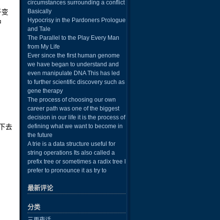
circumstances surrounding a conflict
子变
Basically
Hypocrisy in the Pardoners Prologue
中
and Tale
The Parallel to the Play Every Man
from My Life
Ever since the first human genome
we have began to understand and
even manipulate DNA This has led
to further scientific discovery such as
gene therapy
The process of choosing our own
career path was one of the biggest
decision in our life it is the process of
下去
defining what we want to become in
the future
A trie is a data structure useful for
string operations Its also called a
prefix tree or sometimes a radix tree I
prefer to pronounce it as try to
最新评论
分类