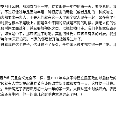
守岁阿什么的，都和春节不一样，春节那是一年中的第一天，要吃素的。
了，不过好像过年是因为年是一种很厉害的动物（或者是别的一种妖物之
祸害都要出来害人，于是人们就在这一天里面全家人聚在一起，呆在家里
的时辰也根本不是晚上，而是各个不同的家族是不同的时候。据老人们的
这段时间里面过年，并且要放鞭炮之类，以把怪物吓走。我们老杨家应该
了，如果是中午，那应该是午时吧。其他的姓氏，应该各有各的时辰，我
每年30天还没亮，肖家的邻居就开始放鞭炮过年了。
不过看现在这个样子，估计过不了多久，全中国人过年都变得一样了吧。
的春节和元旦含义完全不一样，是1911年辛亥革命建立民国政府以后修改
时候就有人重新提起说春节应该修改重新变成和立春一天，这样便于计算
法，重新确定了农历正月初一为一年的第一天。大概从这个时候开始，农
武帝还真牛阿，他干的事儿这影响也太深远点了吧。）