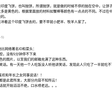
是印度飞饼，也叫抛饼，所谓抛饼，就是做的时候不停的抛在空中，让饼
大多是黄色的，根据里面放的材料如蟹棒等颜色有一点点的不同。不过在
道的。
是冲着这个印度飞饼去的，要不早就小肥羊、牧羊人家了。
-5)
勘比网络著名ID和菜头：
腔，没有5分钟停不下来
黄色的图片，以至我们的邮箱充满了这种东西。
色笑话。有一天他一个人吃饭没人听他讲笑话，发现此人只吃了一半就吃不
喜欢和年长之女同事说话！！
子都是此君所发，大部分内容不知所云！
说话就开始滔滔不绝，口水喷老远。。。