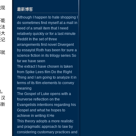
我现
最新博客
Although I happen to hate shopping I
不能
do sometimes find myself at a mall in
说法
need of a small item that I need
是大
relatively quickly or for a last minute
还记
Reddit In the set of three
arrangements first novel Divergent
by essayist Roth has been for sure a
那就
science fiction in its trilogy series So
far we have seen
The extract I have chosen is taken
from Spike Lees film Do the Right
Thing and I am going to analyze it in
terms of its film elements to convey
meaning
的。
The Gospel of Luke opens with a
。汉
fourverse reflection on the
历新
Evangelists intentions regarding his
Gospel and what he hopes to
achieve in writing it He
This theory adopts a more realistic
and pragmatic approach to law by
considering customary practices and