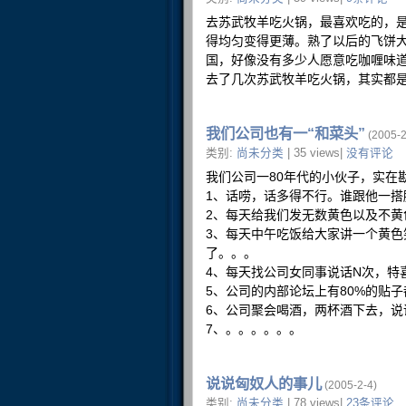
去苏武牧羊吃火锅，最喜欢吃的，
得均匀变得更薄。熟了以后的飞饼
国，好像没有多少人愿意吃咖喱味
去了几次苏武牧羊吃火锅，其实都
我们公司也有一“和菜头”
(2005-2
类别:
尚未分类
| 35 views|
没有评论
我们公司一80年代的小伙子，实在
1、话唠，话多得不行。谁跟他一搭
2、每天给我们发无数黄色以及不
3、每天中午吃饭给大家讲一个黄
了。。。
4、每天找公司女同事说话N次，特
5、公司的内部论坛上有80%的贴
6、公司聚会喝酒，两杯酒下去，
7、。。。。。。
说说匈奴人的事儿
(2005-2-4)
类别:
尚未分类
| 78 views|
23条评论