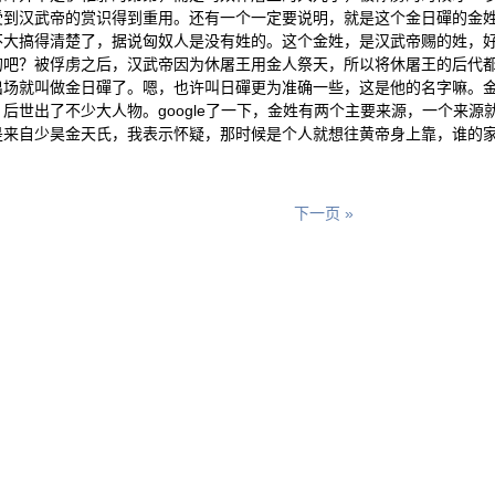
受到汉武帝的赏识得到重用。还有一个一定要说明，就是这个金日磾的金
不大搞得清楚了，据说匈奴人是没有姓的。这个金姓，是汉武帝赐的姓，
的吧？被俘虏之后，汉武帝因为休屠王用金人祭天，所以将休屠王的后代
出场就叫做金日磾了。嗯，也许叫日磾更为准确一些，这是他的名字嘛。
后世出了不少大人物。google了一下，金姓有两个主要来源，一个来源
是来自少昊金天氏，我表示怀疑，那时候是个人就想往黄帝身上靠，谁的
下一页 »