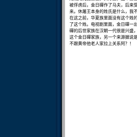
被俘虏后，金日磾作了马夫，后来
来。休屠王本身的姓氏是什么，我
在这之前，华夏族里面没有这个姓
了这个姓。电视剧里面，金日磾一
磾的后世家族在汉朝一代很是兴盛，
这个金日磾家族，另一个来源据说
不跟黄帝他老人家拉上关系阿？！