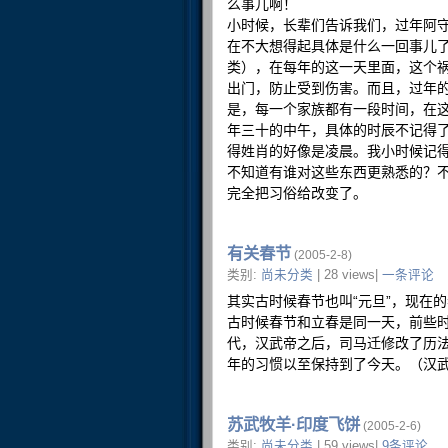
么事儿啊！
小时候，长辈们告诉我们，过年阿
在不大想得起具体是什么一回事儿
类），在每年的这一天里面，这个
出门，防止受到伤害。而且，过年
是，每一个家族都有一段时间，在
年三十的中午，具体的时辰不记得
得姓肖的好像是凌晨。我小时候记得
不知道有谁对这些东西更熟悉的？
完全把习俗给改变了。
有关春节
(2005-2-8)
类别:
尚未分类
| 28 views|
一条评论
其实古时候春节也叫“元旦”，现在
古时候春节和立春是同一天，前些
代，汉武帝之后，司马迁修改了历
年的习惯以至保持到了今天。（汉
苏武牧羊·印度飞饼
(2005-2-6)
类别:
尚未分类
| 59 views|
9条评论