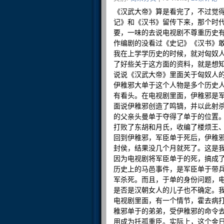
《汉武大帝》算是看完了，不过觉
记》和《汉书》留传下来，那个时
要，一味的去说电视剧不尊重历史
作编剧的没看过《史记》《汉书》
我在上学学历史的时候，就对匈奴
了好些关于这方面的资料，就是想
说说《汉武大帝》里面关于匈奴人
伊稚邪大单于这个人物是多个历史
有看头。在电视剧里面，伊稚邪是
面说伊稚邪创造了鸣镝，并以此射
的父亲头曼单于夺得了单于的位置
打败了东胡和月氏，收编了楼烦王
回到伊稚邪，军臣单于死后，伊稚
封侯，结果没几个月就死了。这是
因为电视剧将军臣单于的死，搞成
历史上的马邑事件，是军臣单于带
军杀死。而且，于单的身份问题，
是否是汉朝女人的儿子也不确定。
电视剧里面，有一个情节，霍去病
稚邪单于的弟弟，受伊稚邪的命令
用成为托孤重臣。实际上，这个金日